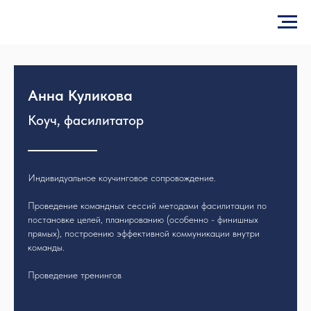
Анна Куликова
Коуч, фасилитатор
Индивидуальное коучинговое сопровождение.
Проведение командных сессий методами фасилитации по
постановке целей, планированию (особенно - финишных
прямых), построению эффективной коммуникации внутри
команды.
Проведение тренингов