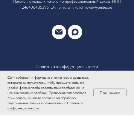
Налогоплательщик налога на профессиональный доход. ИНН
246406435396. Эл.почта a.m.kulichkova@yandex.ru
Политика конфиденциальности
Сайт собирает информацию о технических средствах,
которыми вы пользуетесь, чтобы просматривать его
(
cookie-файлы
), чтобы сделать ваше пребывание на
Принимаю
нём максимально удобным. Продолжая пользоваться
этим сайтом, вы даете согласие на обработку
персональных данных в соответствии с
Политикой
конфиденциальности
Наверх